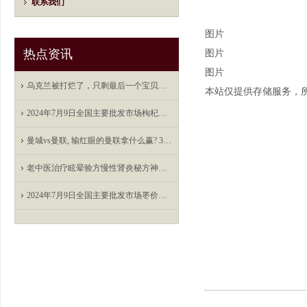
联系我们
图片
热点资讯
图片
图片
乌克兰被打烂了，只剩最后一个宝贝：已被印度盯上，要空手套白狼
本站仅提供存储服务，
2024年7月9日全国主要批发市场枸杞子价格行情
曼城vs曼联, 输红眼的曼联拿什么赢? 30场赛事分析
老中医治疗眩晕验方慢性肾炎秘方神经衰弱特效方
2024年7月9日全国主要批发市场枣价格行情